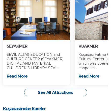
SEYAKMER
KUAKMER
SEVİL ALTAŞ EDUCATION and
Kuşadası Fatma Öz
CULTURE CENTER (SEYAKMER)
Cultural Center (
DIGITAL AND MATERIAL
which was opened t
CHILDREN'S LIBRARY SEVI...
cooperati...
Read More
Read More
See All Attractions
Kuşadası’ndan Kareler