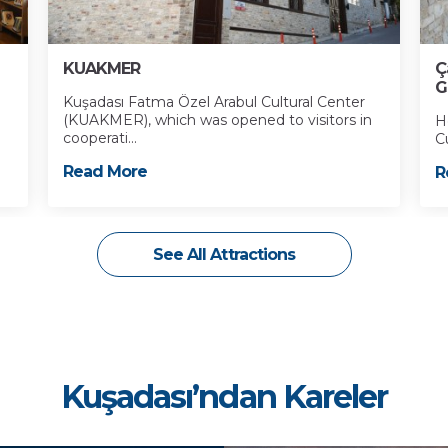
KUAKMER
Ç
G
Kuşadası Fatma Özel Arabul Cultural Center
(KUAKMER), which was opened to visitors in
H
cooperati...
C
Read More
R
See All Attractions
Kuşadası’ndan Kareler