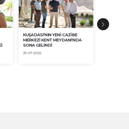
KUŞADASI’NIN YENİ CAZİBE
BRONZ, AHŞ
MERKEZİ KENT MEYDANI’NDA
ESTETİK UY
İ
SONA GELİNDİ
30-07-2026
29-07-2026