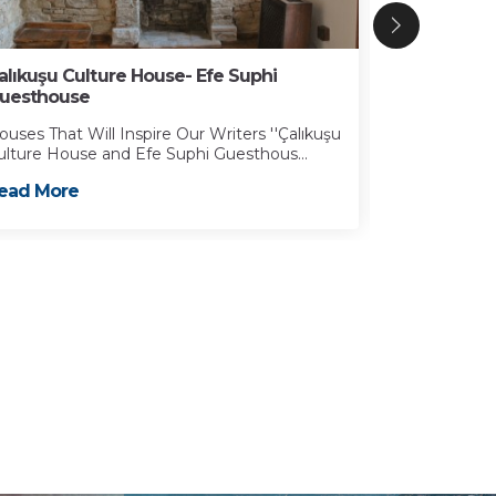
alıkuşu Culture House- Efe Suphi
İbramaki Ar
uesthouse
Kuşadası Mun
built by İbra
ouses That Will Inspire Our Writers ''Çalıkuşu
Kuşadası not.
ulture House and Efe Suphi Guesthous...
Read More
ead More