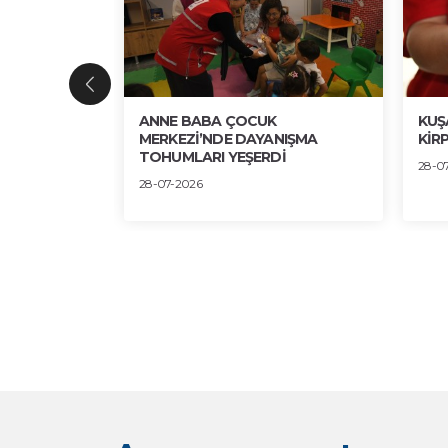
ENGİN
ANNE BABA ÇOCUK
KUŞ
 SERGİDE
MERKEZİ’NDE DAYANIŞMA
KİRP
TOHUMLARI YEŞERDİ
28-0
28-07-2026