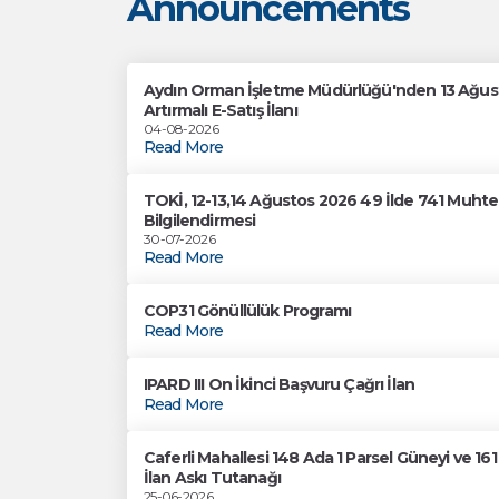
Announcements
Aydın Orman İşletme Müdürlüğü'nden 13 Ağusto
Artırmalı E-Satış İlanı
04-08-2026
Read More
TOKİ, 12-13,14 Ağustos 2026 49 İlde 741 Muhtel
Bilgilendirmesi
30-07-2026
Read More
COP31 Gönüllülük Programı
Read More
IPARD III On İkinci Başvuru Çağrı İlan
Read More
Caferli Mahallesi 148 Ada 1 Parsel Güneyi ve 1
İlan Askı Tutanağı
25-06-2026