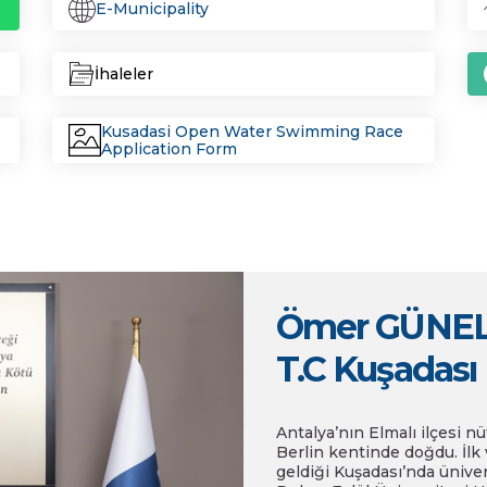
E-Municipality
İhaleler
Kusadasi Open Water Swimming Race
Application Form
Ömer GÜNE
T.C Kuşadası
Antalya’nın Elmalı ilçesi 
Berlin kentinde doğdu. İlk 
geldiği Kuşadası’nda üniver