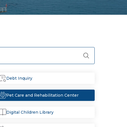
Debt Inquiry
Pet Care and Rehabilitation Center
Digital Children Library