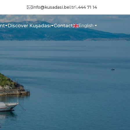
info@kusadasi.bel.tr
444 71 14
nt
Discover Kuşadası
Contact
English