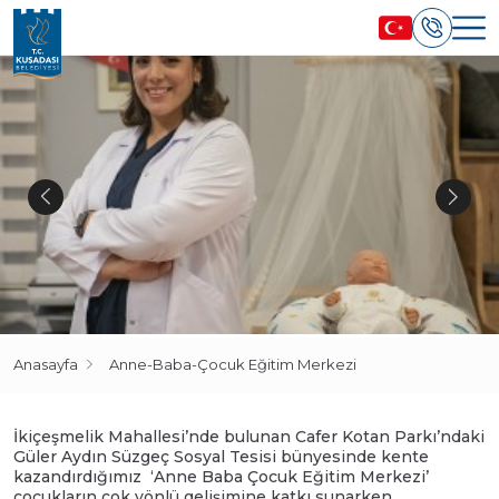
Anasayfa
Anne-Baba-Çocuk Eğitim Merkezi
İkiçeşmelik Mahallesi’nde bulunan Cafer Kotan Parkı’ndaki
Güler Aydın Süzgeç Sosyal Tesisi bünyesinde kente
kazandırdığımız ‘Anne Baba Çocuk Eğitim Merkezi’
çocukların çok yönlü gelişimine katkı sunarken,