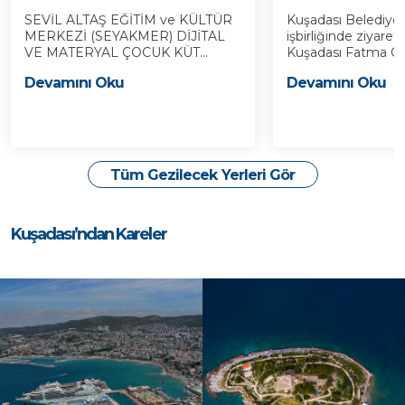
SEVİL ALTAŞ EĞİTİM ve KÜLTÜR
Kuşadası Belediyes
MERKEZİ (SEYAKMER) DİJİTAL
işbirliğinde ziyaret
VE MATERYAL ÇOCUK KÜT...
Kuşadası Fatma Öze
Devamını Oku
Devamını Oku
Tüm Gezilecek Yerleri Gör
Kuşadası’ndan Kareler