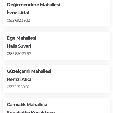
Değirmendere Mahallesi
İsmail Atal
0532 692 39 32
Ege Mahallesi
Halis Suvari
0536 830 27 97
Güzelçamlı Mahallesi
Remzi Atıcı
0533 165 60 56
Camiatik Mahallesi
Sebahattin Küçüktepe