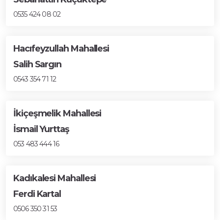
0535 424 08 02
Hacıfeyzullah Mahallesi
Salih Sargın
0543 354 71 12
İkiçeşmelik Mahallesi
İsmail Yurttaş
053 483 444 16
Kadıkalesi Mahallesi
Ferdi Kartal
0506 350 31 53