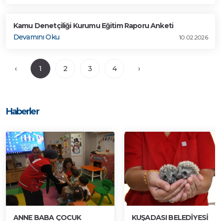
Kamu Denetçiliği Kurumu Eğitim Raporu Anketi
Devamını Oku
10.02.2026
‹
1
2
3
4
›
Haberler
ANNE BABA ÇOCUK
KUŞADASI BELEDİYESİ