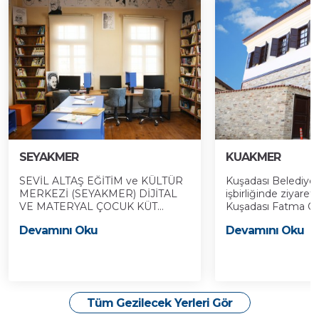
SEYAKMER
KUAKMER
SEVİL ALTAŞ EĞİTİM ve KÜLTÜR
Kuşadası Belediyes
MERKEZİ (SEYAKMER) DİJİTAL
işbirliğinde ziyaret
VE MATERYAL ÇOCUK KÜT...
Kuşadası Fatma Öze
Devamını Oku
Devamını Oku
Tüm Gezilecek Yerleri Gör