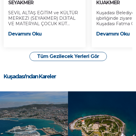
SEYAKMER
KUAKMER
SEVİL ALTAŞ EĞİTİM ve KÜLTÜR
Kuşadası Belediyes
MERKEZİ (SEYAKMER) DİJİTAL
işbirliğinde ziyaret
VE MATERYAL ÇOCUK KÜT...
Kuşadası Fatma Öze
Devamını Oku
Devamını Oku
Tüm Gezilecek Yerleri Gör
Kuşadası’ndan Kareler