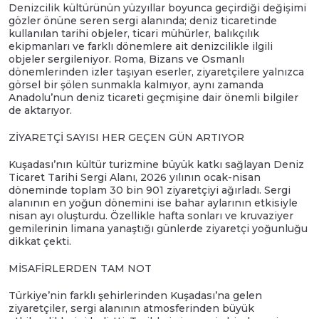
Denizcilik kültürünün yüzyıllar boyunca geçirdiği değişimi
gözler önüne seren sergi alanında; deniz ticaretinde
kullanılan tarihi objeler, ticari mühürler, balıkçılık
ekipmanları ve farklı dönemlere ait denizcilikle ilgili
objeler sergileniyor. Roma, Bizans ve Osmanlı
dönemlerinden izler taşıyan eserler, ziyaretçilere yalnızca
görsel bir şölen sunmakla kalmıyor, aynı zamanda
Anadolu’nun deniz ticareti geçmişine dair önemli bilgiler
de aktarıyor.
ZİYARETÇİ SAYISI HER GEÇEN GÜN ARTIYOR
Kuşadası’nın kültür turizmine büyük katkı sağlayan Deniz
Ticaret Tarihi Sergi Alanı, 2026 yılının ocak-nisan
döneminde toplam 30 bin 901 ziyaretçiyi ağırladı. Sergi
alanının en yoğun dönemini ise bahar aylarının etkisiyle
nisan ayı oluşturdu. Özellikle hafta sonları ve kruvaziyer
gemilerinin limana yanaştığı günlerde ziyaretçi yoğunluğu
dikkat çekti.
MİSAFİRLERDEN TAM NOT
Türkiye’nin farklı şehirlerinden Kuşadası’na gelen
ziyaretçiler, sergi alanının atmosferinden büyük