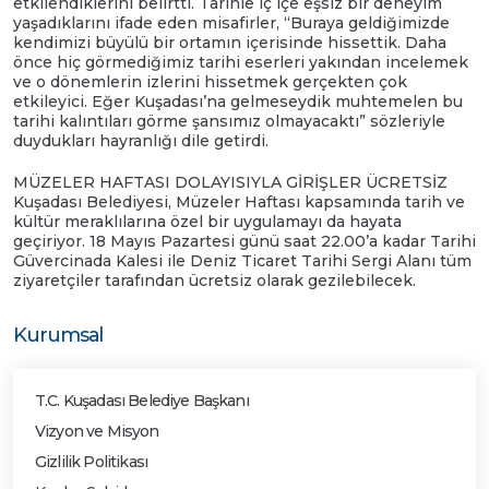
etkilendiklerini belirtti. Tarihle iç içe eşsiz bir deneyim
yaşadıklarını ifade eden misafirler, “Buraya geldiğimizde
kendimizi büyülü bir ortamın içerisinde hissettik. Daha
önce hiç görmediğimiz tarihi eserleri yakından incelemek
ve o dönemlerin izlerini hissetmek gerçekten çok
etkileyici. Eğer Kuşadası’na gelmeseydik muhtemelen bu
tarihi kalıntıları görme şansımız olmayacaktı” sözleriyle
duydukları hayranlığı dile getirdi.
MÜZELER HAFTASI DOLAYISIYLA GİRİŞLER ÜCRETSİZ
Kuşadası Belediyesi, Müzeler Haftası kapsamında tarih ve
kültür meraklılarına özel bir uygulamayı da hayata
geçiriyor. 18 Mayıs Pazartesi günü saat 22.00’a kadar Tarihi
Güvercinada Kalesi ile Deniz Ticaret Tarihi Sergi Alanı tüm
ziyaretçiler tarafından ücretsiz olarak gezilebilecek.
Kurumsal
T.C. Kuşadası Belediye Başkanı
Vizyon ve Misyon
Gizlilik Politikası