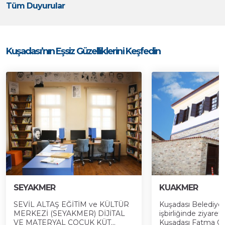
Tüm Duyurular
Kuşadası’nın Eşsiz Güzelliklerini Keşfedin
SEYAKMER
KUAKMER
SEVİL ALTAŞ EĞİTİM ve KÜLTÜR
Kuşadası Belediyes
MERKEZİ (SEYAKMER) DİJİTAL
işbirliğinde ziyaret
VE MATERYAL ÇOCUK KÜT...
Kuşadası Fatma Öze