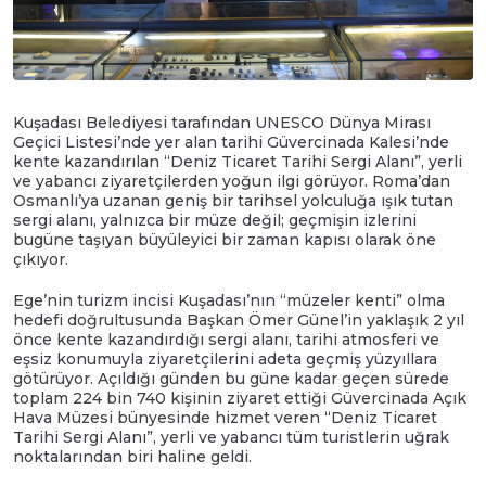
Kuşadası Belediyesi tarafından UNESCO Dünya Mirası
Geçici Listesi’nde yer alan tarihi Güvercinada Kalesi’nde
kente kazandırılan “Deniz Ticaret Tarihi Sergi Alanı”, yerli
ve yabancı ziyaretçilerden yoğun ilgi görüyor. Roma’dan
Osmanlı’ya uzanan geniş bir tarihsel yolculuğa ışık tutan
sergi alanı, yalnızca bir müze değil; geçmişin izlerini
bugüne taşıyan büyüleyici bir zaman kapısı olarak öne
çıkıyor.
Ege’nin turizm incisi Kuşadası’nın “müzeler kenti” olma
hedefi doğrultusunda Başkan Ömer Günel’in yaklaşık 2 yıl
önce kente kazandırdığı sergi alanı, tarihi atmosferi ve
eşsiz konumuyla ziyaretçilerini adeta geçmiş yüzyıllara
götürüyor. Açıldığı günden bu güne kadar geçen sürede
toplam 224 bin 740 kişinin ziyaret ettiği Güvercinada Açık
Hava Müzesi bünyesinde hizmet veren “Deniz Ticaret
Tarihi Sergi Alanı”, yerli ve yabancı tüm turistlerin uğrak
noktalarından biri haline geldi.