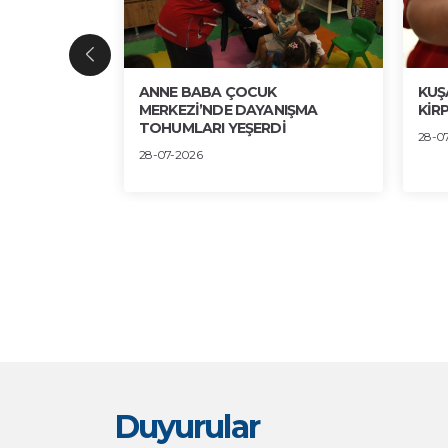
ENGİN
ANNE BABA ÇOCUK
KUŞ
 SERGİDE
MERKEZİ’NDE DAYANIŞMA
KİRP
TOHUMLARI YEŞERDİ
28-0
28-07-2026
Duyurular