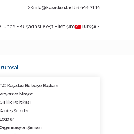
info@kusadasi.bel.tr
444 71 14
Güncel
Kuşadası Keşfi
İletişim
Türkçe
rumsal
T.C. Kuşadası Belediye Başkanı
Vizyon ve Misyon
Gizlilik Politikası
Kardeş Şehirler
Logolar
Organizasyon Şeması