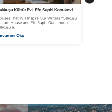
alıkuşu Kültür Evi- Efe Suphi Konukevi
İbramaki Sa
ouses That Will Inspire Our Writers ''Çalıkuşu
Kuşadası Bele
ulture House and Efe Suphi Guesthouse''
19’uncu yüzyı
lıkuşu a...
Devamını 
evamını Oku