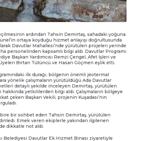
seçilmesinin ardından Tahsin Demirtaş, sahadaki yoğuna
Günel’in ortaya koyduğu hizmet anlayışı doğrultusunda
olarak Davutlar Mahallesi’nde yürütülen projeleri yerinde
a personelinden kapsamlı bilgi aldı. Davutlar Programı
diye Başkan Yardımcısı Remzi Çengel, Afet İşleri ve
Üyeleri Birtan Tütüncü ve Hasan Göçmen eşlik etti.
gramındaki ilk durağı, bölgenin önemli jeotermal
ara yönelik çalışmaların yürütüldüğü Ada Davutlar
yetleri detaylı şekilde inceleyen Demirtaş, yürütülen
hakkında yetkililerden bilgi aldı. Çalışmaların bölgeye
kkat çeken Başkan Vekili, projenin Kuşadası’nın
rguladı.
 bire bir sohbet eden Tahsin Demirtaş, yürütülen
dinledi. Emek veren ekiplerle yakından ilgilenen
de dikkatle not aldı.
ı Belediyesi Davutlar Ek Hizmet Binası ziyaretiyle