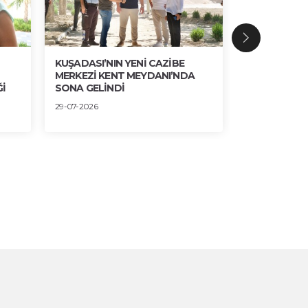
KUŞADASI’NIN YENİ CAZİBE
BRONZ, AHŞ
MERKEZİ KENT MEYDANI’NDA
ESTETİK UY
İ
SONA GELİNDİ
30-07-2026
29-07-2026