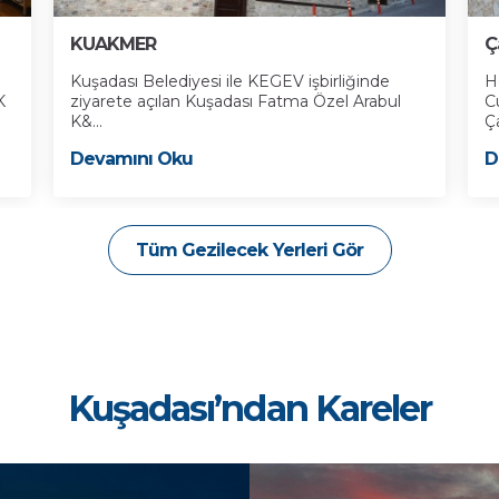
KUAKMER
Ç
Kuşadası Belediyesi ile KEGEV işbirliğinde
H
K
ziyarete açılan Kuşadası Fatma Özel Arabul
C
K&...
Ça
Devamını Oku
D
Tüm Gezilecek Yerleri Gör
Kuşadası’ndan Kareler